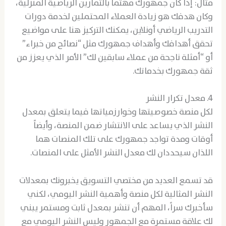
مثال: إذا كان جمهورك مهتماً بالتمارين الرياضية المنزلية،
وكان هدفك هو زيادة العملاء المحتملين لخدمة دورات
التدريب الرياضي أونلاين، يمكنك التركيز هنا على مواضيع
تحقق أهدافك وأهداف جمهورك مثل “نصائح من خبراء”
أو “أمثلة ناجحة من عملاء سابقين لك” الأمر الذي يعزز من
ثقة جمهورك بخدماتك.
4. معدل تكرار النشر
لكل منصة خصوصيتها وخوارزمياتها فيما يتعلق بمعدل
النشر الذي يساعد على الانتشار ضمن المنصة، وأيضاً
أوقات ومدة تواجد جمهورك على تلك المنصات هما
اللذان سيحددان لك معدل النشر الأمثل على المنصات.
قد تسمع العديد من مختصي التسويق يخبرونك بمعدلات
النشر المثالية لكل منصة وأهمية النشر اليومي، لكني
سأخبرك سراً، المهم أن تنشر بمعدل ثابت ومستمر يبني
لك علاقة مستمرة مع الجمهور وليس النشر اليومي مع